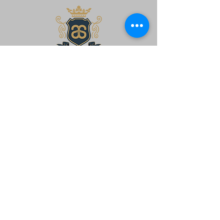
Kontakt
Mobil:
+421 917 970 708
Email:
office@ash.sk
Sídlo
AS-SPOL, s.r.o.
Továrenská 1471/7
064 01 Stará Ľubovňa