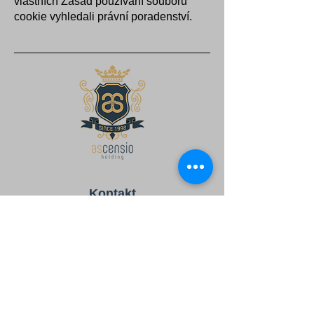
vlastních Zásad používání souborů
cookie vyhledali právní poradenství.
Kontakt
Mobil:
+421 917 970 708
Email:
office@ash.sk
Sídlo
AS-SPOL, s.r.o.